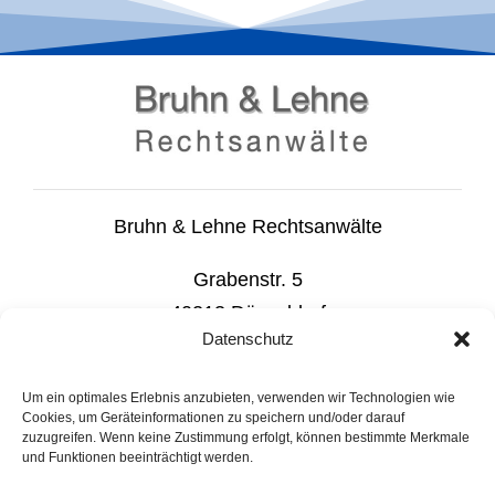
Bruhn & Lehne Rechtsanwälte
Grabenstr. 5
40213 Düsseldorf
Datenschutz
Telefon 0211 867895-0
Telefax 0211 867895-29
Um ein optimales Erlebnis anzubieten, verwenden wir Technologien wie
Cookies, um Geräteinformationen zu speichern und/oder darauf
zuzugreifen. Wenn keine Zustimmung erfolgt, können bestimmte Merkmale
Email
info@bruhn-lehne.de
und Funktionen beeinträchtigt werden.